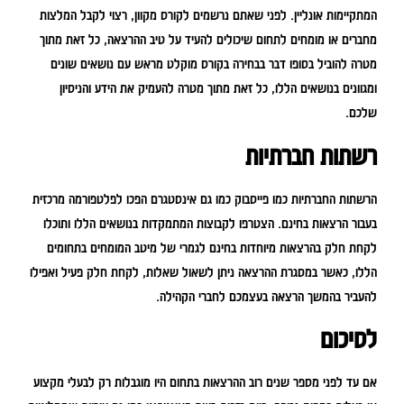
המתקיימות אונליין. לפני שאתם נרשמים לקורס מקוון, רצוי לקבל המלצות
מחברים או מומחים לתחום שיכולים להעיד על טיב ההרצאה, כל זאת מתוך
מטרה להוביל בסופו דבר בבחירה בקורס מוקלט מראש עם נושאים שונים
ומגוונים בנושאים הללו, כל זאת מתוך מטרה להעמיק את הידע והניסיון
שלכם.
רשתות חברתיות
הרשתות החברתיות כמו פייסבוק כמו גם אינסטגרם הפכו לפלטפורמה מרכזית
בעבור הרצאות בחינם. הצטרפו לקבוצות המתמקדות בנושאים הללו ותוכלו
לקחת חלק בהרצאות מיוחדות בחינם לגמרי של מיטב המומחים בתחומים
הללו, כאשר במסגרת ההרצאה ניתן לשאול שאלות, לקחת חלק פעיל ואפילו
להעביר בהמשך הרצאה בעצמכם לחברי הקהילה.
לסיכום
אם עד לפני מספר שנים רוב ההרצאות בתחום היו מוגבלות רק לבעלי מקצוע