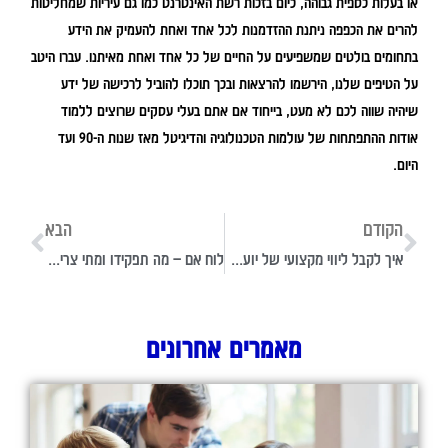
או בעלות כספית גבוהה, כיום בזכות רשת האינטרנט כמו גם עיריות שמחליטות
להרים את הכפפה ניתנת ההזדמנות לכל אחד ואחת להעמיק את הידע
בתחומים בולטים שמשפיעים על החיים של כל אחד ואחת מאיתנו. עברו היטב
על הטיפים שלנו, הירשמו להרצאות ובכך תוכלו להוביל לרכישה של ידע
שיהיה שווה לכם לא מעט, בייחוד אם אתם בעלי עסקים שרוצים ללמוד
אודות ההתפתחות של עולמות הטכנולוגיה והדיגיטל מאז שנות ה-90 ועד
היום.
הקודם
הבא
איך לקבל ליווי מקצועי של יועץ עסקי שיעזור לעסק שלכם לצמוח?
לוח אם – מה תפקידו ומתי צריך לקנות חדש?
מאמרים אחרונים