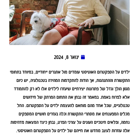
ינואר 8, 2024
ילדים על הספקטרום האוטיסטי עומדים מול אתגרים ייחודיים, במיוחד בתחומי
התקשורת וההתנהגות, אך הודות להתקדמות המהירה בטכנולוגיה, יש כיום
מגוון הולך וגדל של פתרונות יצירתיים שיעזרו לילדים אלו לא רק להתמודד
אלא לפרוח באמת. במאמר זה נבחן את התחום המרתק של חידושים
טכנולוגיים, שכל אחד מהם מותאם להעצמת ילדים על הספקטרום. החל
מכלים המפענחים את מסתרי התקשורת וכלה בעזרים חושיים המספקים
נחמה, ופלאים חינוכיים העונים על צורכי הפרט, נבחן כיצד המצאות מדהימות
אלה עוזרות לעצב מחדש את חייהם של ילדים על הספקטרום האוטיסטי.