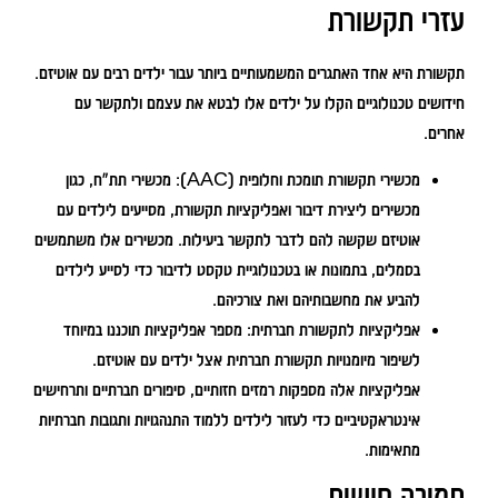
עזרי תקשורת
תקשורת היא אחד האתגרים המשמעותיים ביותר עבור ילדים רבים עם אוטיזם.
חידושים טכנולוגיים הקלו על ילדים אלו לבטא את עצמם ולתקשר עם
אחרים.
מכשירי תקשורת תומכת וחלופית (AAC):
מכשירי תת"ח, כגון
מכשירים ליצירת דיבור ואפליקציות תקשורת, מסייעים לילדים עם
אוטיזם שקשה להם לדבר לתקשר ביעילות. מכשירים אלו משתמשים
בסמלים, בתמונות או בטכנולוגיית טקסט לדיבור כדי לסייע לילדים
להביע את מחשבותיהם ואת צורכיהם.
אפליקציות לתקשורת חברתית:
מספר אפליקציות תוכננו במיוחד
לשיפור מיומנויות תקשורת חברתית אצל ילדים עם אוטיזם.
אפליקציות אלה מספקות רמזים חזותיים, סיפורים חברתיים ותרחישים
אינטראקטיביים כדי לעזור לילדים ללמוד התנהגויות ותגובות חברתיות
מתאימות.
תמיכה חושית