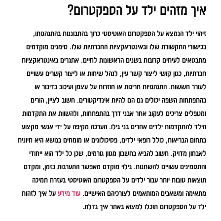
איך מזהים ילד על הספקטרום?
זיהוי ילד הנמצא על הספקטרום האוטיסטי כרוך בהתבוננות בהתנהגותו,
בכישורי התקשורת שלו ובאינטראקציות החברתיות שלו. סימנים מוקדמים
מתבטאים לעיתים קרובות בשנים הראשונות לחיים. אתגרים באינטראקציות
חברתיות, כגון קושי ליצור קשר עין, לנהל שיחות או ליצור קשרים עשויים
לעורר חששות. התנהגויות חריגות או חוזרות על עצמן ועיכוב בדיבור או
בהתפתחות השפה יכולים גם הם להיות אינדיקטורים. חשוב לציין, הורים
ומטפלים צריכים לעקוב אחר אבני דרך בהתפתחות, ולהשוות את התקדמות
הילד להתקדמות ילדים אחרים בני גילו. הערכה מקיפה על ידי אנשי מקצוע
בתחום הבריאות, כולל רופאי ילדים, פסיכולוגים או מומחים בנושא היא חיונית
לאבחון מדויק. חשוב להביא בחשבון מגוון גורמים, שכן כל ילד הוא ייחודי
והתסמינים עשויים להשתנות. גילוי מוקדם מאפשר התערבות בזמן, ומקדם
תוצאות טובות יותר עבור ילדים על הספקטרום האוטיסטי בעזרת תמיכה
מתאימה ומשאבים המותאמים לצורכיהם האישיים.
עוד מידע
על איך לזהות
ילד על הספקטרום תוכלו למצוא באתר איך גדלת.