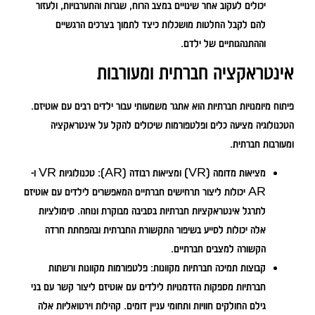
יכולים לעקוב אחר שינויים במצב הרוח, שגרות והתערבויות, ולעזור
להם לקבל החלטות מושכלות כיצד לתמוך בצרכים הרגשיים
וההתנהגותיים של ילדם.
אינטראקציה חברתית ומעורבות
פיתוח מיומנויות חברתיות הוא אתגר משמעותי עבור ילדים רבים עם אוטיזם.
הטכנולוגיה מציעה כלים ופלטפורמות שיכולים להקל על אינטראקציה
ומעורבות חברתית.
מציאות מדומה (VR) ומציאות רבודה (AR):
טכנולוגיות VR ו-
AR יכולות ליצור תרחישים חברתיים המאפשרים לילדים עם אוטיזם
לתרגל אינטראקציות חברתיות בסביבה מבוקרת ונוחה. סימולציות
אלה יכולות לסייע בשיפור התקשורת החברתית ובהפחתת חרדה
הקשורה למצבים חברתיים.
קבוצות תמיכה חברתיות מקוונות:
פלטפורמות מקוונות ורשתות
חברתיות מספקות הזדמנויות לילדים עם אוטיזם ליצור קשר עם בני
גילם החולקים חוויות ותחומי עניין דומים. קהילות וירטואליות אלה