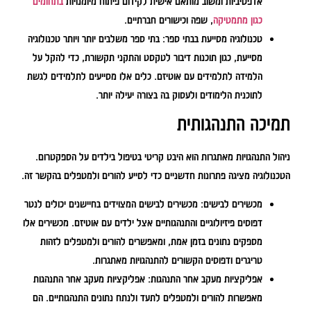
אדפטיביות ומשוב מותאם אישית לקידום פיתוח מיומנויות
בתחומים
כגון מתמטיקה
, שפה וכישורים חברתיים.
טכנולוגיה מסייעת בבתי ספר:
בתי ספר משלבים יותר ויותר טכנולוגיה
מסייעת, כגון תוכנות דיבור לטקסט והתקני תקשורת, כדי להקל על
הלמידה לתלמידים עם אוטיזם. כלים אלו מסייעים לתלמידים לגשת
לתוכנית הלימודים ולעסוק בה בצורה יעילה יותר.
תמיכה התנהגותית
ניהול התנהגויות מאתגרות הוא היבט קריטי בטיפול בילדים על הספקטרום.
הטכנולוגיה מציגה פתרונות חדשניים כדי לסייע להורים ולמטפלים בהקשר זה.
מכשירים לבישים:
מכשירים לבישים המצוידים בחיישנים יכולים לנטר
דפוסים פיזיולוגיים והתנהגותיים אצל ילדים עם אוטיזם. מכשירים אלו
מספקים נתונים בזמן אמת, ומאפשרים להורים ולמטפלים לזהות
טריגרים ודפוסים הקשורים להתנהגויות מאתגרות.
אפליקציות מעקב אחר התנהגות:
אפליקציות מעקב אחר התנהגות
מאפשרות להורים ולמטפלים לתעד ולנתח נתונים התנהגותיים. הם