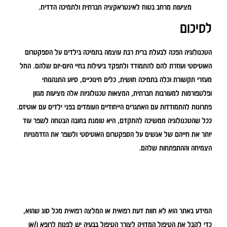
מציעות מרחב בטוח לאינטראקציה חברתית ולתמיכה הדדית.
לסיכום
הטכנולוגיה הפכה לבעלת ברית רבת עוצמה בתמיכה בילדים על הספקטרום
האוטיסטי ועוזרת להם להתמודד ולתפקד ביעילות בחיי היום-יום שלהם. החל
מעזרי תקשורת וכלה בתמיכה חושית, כלים חינוכיים, סיוע התנהגותי
ופלטפורמות למעורבות חברתית, המצאות טכנולוגיות אלה מציעות מגוון
פתרונות להתמודדות עם האתגרים הייחודיים העומדים בפני ילדים עם אוטיזם.
ככל שהטכנולוגיה ממשיכה להתקדם, היא טומנת בחובה הבטחה לשפר עוד
יותר את חייהם של אנשים על הספקטרום האוטיסטי ולשפר את הזדמנויות
הצמיחה וההתפתחות שלהם.
המידע באתר הוא לא חוות דעת רפואית או המלצה רפואית מכל סוג שהוא,
כדי לקבל את הטיפול המדויק לצורך הטיפול בבעיה יש לפנות לרופא ו/או