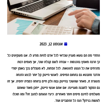
אוגוסט 12, 2023
החזרי מס הם נושא מעניין שכדאי לכל אדם להיות מודע לו. אנו משקיעים כל
כך הרבה מאמץ בהכנסות – עבודה לשם קבלת שכר, אך פעמים רבות
מזניחים את כל הנוגע להוצאות. לכל הפחות, לא מטפלים בכך באופן יסודי
והדבר מתבטא גם בתחום המיסים. לאנשי הייטק קל יותר לבצע הזנחה
מצערת זו, מאחר שהשכר בהייטק גבוה ולכן חיים ברווחה כספית יחסית. אך זה
גם המקור לתובנה מעניינת: אם אתם אנשי הייטק, ייתכן מאוד שאתם
משלמים לחינם מיסים ויותר מאחרים. כיצד הגעתם למצב זה? ומה תוכלו
לעשות בנידון? הנה כל ההסברים ועוד.