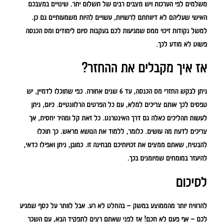
משלמים לפי הערכות ויש מצבים רבים של תשלום יתר. שינויים במצבכם
האישי שעליהם לא דיווחתם לרשויות, עשויים להיות משמעותיים גם כן.
למשל נקודות זיכוי ממס שמגיעות לכם בעקבות סיום לימודים ומס הכנסה
פשוט לא מודע לכך.
אז איך מקבלים את ההחזר?
ניתן לבקש החזרי מס הכנסה, עד 6 שנים אחורה. כפי שתוכלו לדמיין, יש
טפסים לכך אותם צריכים למלא, עם כל הפרטים הרלוונטיים. כיום, ניתן
לעשות תהליכים כאלה גם דרך האינטרנט. כל זאת קל ומהיר יחסית, אך
צריכים לדעת מה עושים. כלומר, ללמוד את הנושא מראש. כך תוכלו
להבטיח, שאתם ממצים את זכויותיכם מבחינה זו. כמובן, ניתן ואפילו כדאי,
להיעזר במומחים שמיומנים בכך.
לסיכום
להרוויח יותר מהממוצע במשק – בהחלט לא רע. אבל לוותר על כסף שמגיע
לכם – אף פעם לא חכם! אז לפני שאתם רצים לתפקיד הבא, עם השכר