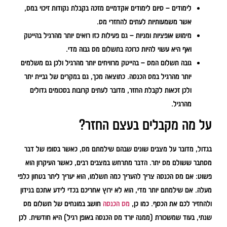
לימודים
– סיום לימודים אקדמיים מזכה בקבלת נקודות זיכוי במס,
אשר משמעותיות לעתים להחזרי מס.
מימוש אופציות ומניות
– גם פעילות כזו רואים יותר מהרגיל בהייטק
ואף היא עשוי להיות כרוכה בתשלום מס גבוה מדי.
גובה תשלום המס
– בהייטק מרוויחים יותר מהרגיל ולכן גם משלמים
יותר מהרגיל במס הכנסה. כתוצאה מכך, גם במקרים של גביית יתר
ולכן זכאות לקבלת החזר, מדובר לעתים קרובות בסכומים גדולים
מהרגיל.
על מה מקבלים בעצם החזר?
בגדול, מדובר על מצבים שונים שבהם שילמתם מס, כאשר בסופו של דבר
מסתבר ששולם מס יתר. הדבר מתרחש במצבים רבים, כאשר העיקרון הוא
פשוט: אם מס הכנסה צריך להעריך כמה תשלמו, הוא יעריך ליתר בטחון כלפי
מעלה. אם שילמתם יותר מדי, הוא לא ירוץ אחריכם בכדי לידע אתכם בנידון
ולהחזיר לכם את הכסף. כמו כן,
מס הכנסה
חושב במונחים של תשלום מס
שנתי, בעוד שמשכורת (ממנה יורד מס הכנסה באופן רגיל) היא חודשית. לכן